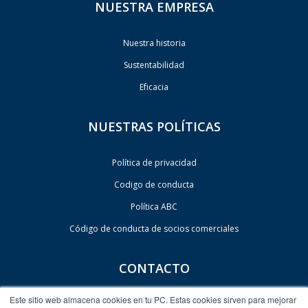
NUESTRA EMPRESA
Nuestra historia
Sustentabilidad
Eficacia
NUESTRAS POLÍTICAS
Política de privacidad
Codigo de conducta
Política ABC
Código de conducta de socios comerciales
CONTACTO
Este sitio web almacena cookies en tu PC. Estas cookies sirven para mejorar
Contacto